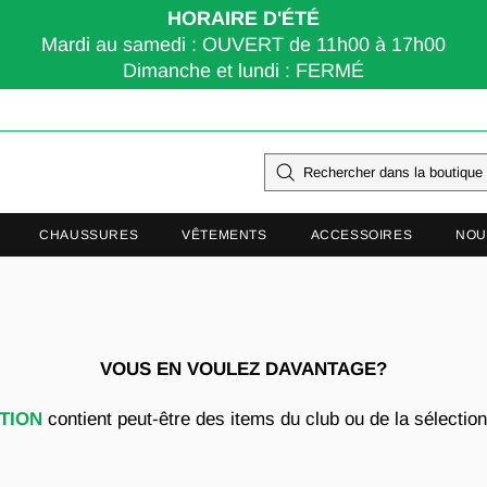
HORAIRE D'ÉTÉ
Mardi au samedi : OUVERT de 11h00 à 17h00
Dimanche et lundi : FERMÉ
CHAUSSURES
VÊTEMENTS
ACCESSOIRES
NOU
VOUS EN VOULEZ DAVANTAGE?
TION
contient peut-être des items du club ou de la sélectio